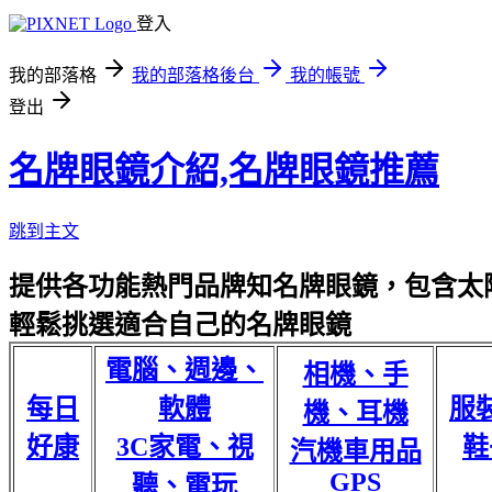
登入
我的部落格
我的部落格後台
我的帳號
登出
名牌眼鏡介紹,名牌眼鏡推薦
跳到主文
提供各功能熱門品牌知名牌眼鏡，包含太陽
輕鬆挑選適合自己的名牌眼鏡
電腦、週邊、
相機、手
每日
軟體
服
機、耳機
好康
3C家電、視
鞋
汽機車用品
GPS
聽、電玩