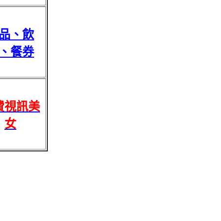
品、飲
、餐券
費視訊美
女