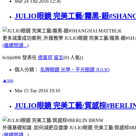
Mar
24
Thu
2016
12:36
JULIO眼鏡 完美工藝/霧黑-銀#SHAN
更多減重成功案例 ,外匯教學 JULIO眼鏡 完美工藝/霧黑-銀#SH
(繼續閱讀...)
hvlrjn906 發表在
痞客邦
留言
(0)
人氣(
)
個人分類：
名牌眼鏡 光學、平光眼鏡 JULIO
▲top
Mar
15
Tue
2016
19:10
JULIO眼鏡 完美工藝/質感棕#BERLI
外匯基礎知識 ,如何減肥且健康 JULIO眼鏡 完美工藝/質感棕#B
(繼續閱讀...)