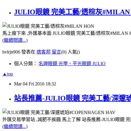
JULIO眼鏡 完美工藝/透棕灰#MILA
馬上瘦下來 ,外匯基本面 JULIO眼鏡 完美工藝/透棕灰#MILA
(繼續閱讀...)
hvlrjn906 發表在
痞客邦
留言
(0)
人氣(
)
個人分類：
名牌眼鏡 光學、平光眼鏡 JULIO
▲top
Mar
04
Fri
2016
18:32
站長推薦-JULIO眼鏡 完美工藝/深邃琥珀
外匯交易學習站 ,減肥不挨餓 馬上了解 站長推薦-JULIO眼鏡 完
(繼續閱讀...)