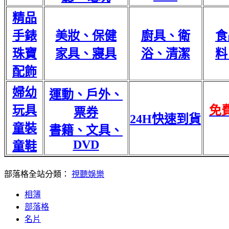
精品
手錶
美妝、保健
廚具、衛
食
珠寶
家具、寢具
浴、清潔
料
配飾
婦幼
運動、戶外、
玩具
免
票券
24H快速到貨
童裝
書籍、文具、
DVD
童鞋
部落格全站分類：
視聽娛樂
相簿
部落格
名片