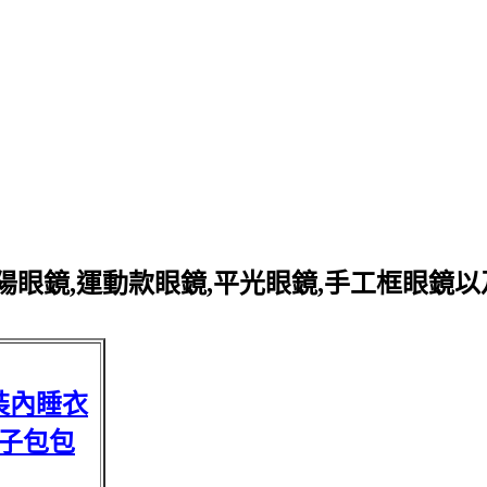
眼鏡,運動款眼鏡,平光眼鏡,手工框眼鏡
裝內睡衣
子包包