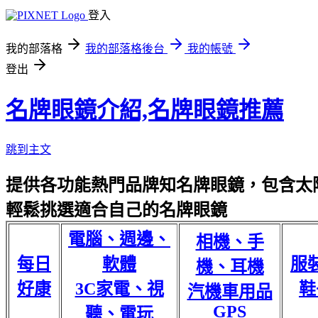
登入
我的部落格
我的部落格後台
我的帳號
登出
名牌眼鏡介紹,名牌眼鏡推薦
跳到主文
提供各功能熱門品牌知名牌眼鏡，包含太陽
輕鬆挑選適合自己的名牌眼鏡
電腦、週邊、
相機、手
每日
軟體
服
機、耳機
好康
3C家電、視
鞋
汽機車用品
GPS
聽、電玩