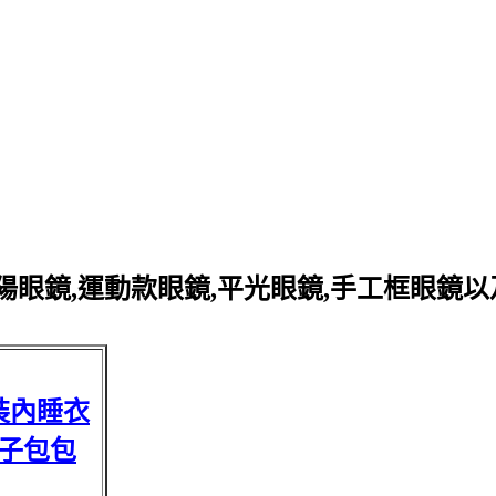
眼鏡,運動款眼鏡,平光眼鏡,手工框眼鏡
裝內睡衣
子包包