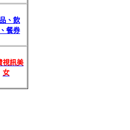
品、飲
、餐券
費視訊美
女