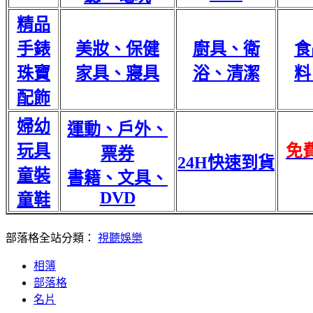
精品
手錶
美妝、保健
廚具、衛
食
珠寶
家具、寢具
浴、清潔
料
配飾
婦幼
運動、戶外、
玩具
免
票券
24H快速到貨
童裝
書籍、文具、
DVD
童鞋
部落格全站分類：
視聽娛樂
相簿
部落格
名片