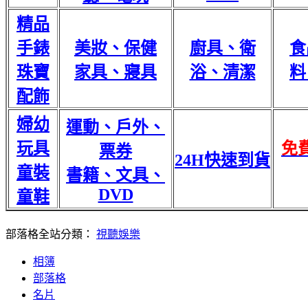
精品
手錶
美妝、保健
廚具、衛
食
珠寶
家具、寢具
浴、清潔
料
配飾
婦幼
運動、戶外、
玩具
免
票券
24H快速到貨
童裝
書籍、文具、
DVD
童鞋
部落格全站分類：
視聽娛樂
相簿
部落格
名片