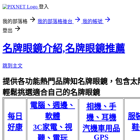
登入
我的部落格
我的部落格後台
我的帳號
登出
名牌眼鏡介紹,名牌眼鏡推薦
跳到主文
提供各功能熱門品牌知名牌眼鏡，包含太陽
輕鬆挑選適合自己的名牌眼鏡
電腦、週邊、
相機、手
每日
軟體
服
機、耳機
好康
3C家電、視
鞋
汽機車用品
GPS
聽、電玩