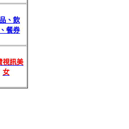
品、飲
、餐券
費視訊美
女