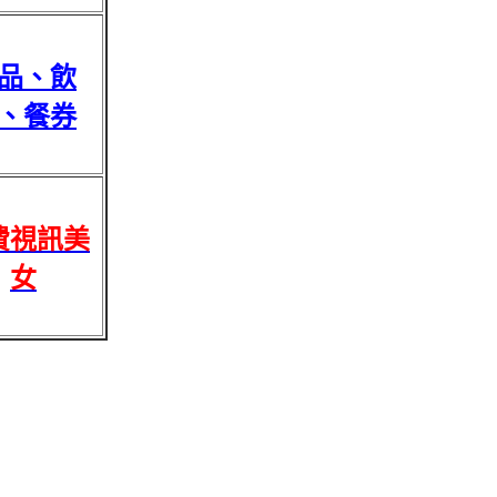
品、飲
、餐券
費視訊美
女