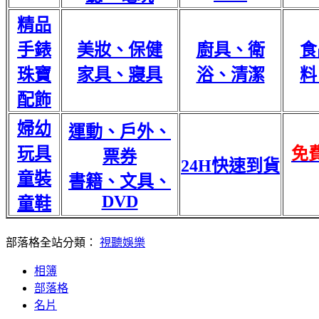
精品
手錶
美妝、保健
廚具、衛
食
珠寶
家具、寢具
浴、清潔
料
配飾
婦幼
運動、戶外、
玩具
免
票券
24H快速到貨
童裝
書籍、文具、
DVD
童鞋
部落格全站分類：
視聽娛樂
相簿
部落格
名片