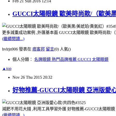
Feb
21
Sun
2016
12:14
GUCCI太陽眼鏡 歐美時尚款/（歐美黑
更多減重成功案例 ,外匯基本面 GUCCI太陽眼鏡 歐美時尚款/（
(繼續閱讀...)
hvlrjn906 發表在
痞客邦
留言
(0)
人氣(
)
個人分類：
名牌眼鏡 熱門品牌推薦 GUCCI 太陽眼鏡
▲top
Nov
26
Thu
2015
20:32
好物推薦-GUCCI太陽眼鏡 亞洲版愛心款
減肥不用花大錢 ,利用工具學習外匯 好物推薦-GUCCI太陽眼鏡 
(繼續閱讀...)