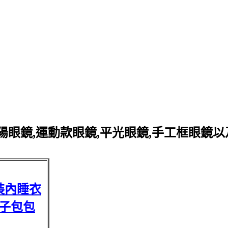
眼鏡,運動款眼鏡,平光眼鏡,手工框眼鏡
裝內睡衣
子包包