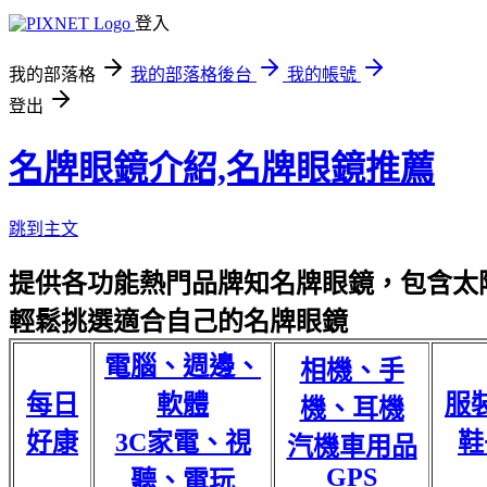
登入
我的部落格
我的部落格後台
我的帳號
登出
名牌眼鏡介紹,名牌眼鏡推薦
跳到主文
提供各功能熱門品牌知名牌眼鏡，包含太陽
輕鬆挑選適合自己的名牌眼鏡
電腦、週邊、
相機、手
每日
軟體
服
機、耳機
好康
3C家電、視
鞋
汽機車用品
GPS
聽、電玩