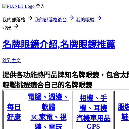
登入
我的部落格
我的部落格後台
我的帳號
登出
名牌眼鏡介紹,名牌眼鏡推薦
跳到主文
提供各功能熱門品牌知名牌眼鏡，包含太陽
輕鬆挑選適合自己的名牌眼鏡
電腦、週邊、
相機、手
每日
軟體
服
機、耳機
好康
3C家電、視
鞋
汽機車用品
GPS
聽、電玩