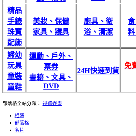
精品
手錶
美妝、保健
廚具、衛
食
珠寶
家具、寢具
浴、清潔
料
配飾
婦幼
運動、戶外、
玩具
免
票券
24H快速到貨
童裝
書籍、文具、
DVD
童鞋
部落格全站分類：
視聽娛樂
相簿
部落格
名片