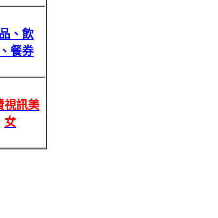
品、飲
、餐券
費視訊美
女