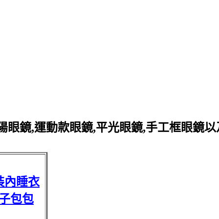
眼鏡,運動款眼鏡,平光眼鏡,手工框眼鏡
裝內睡衣
子包包