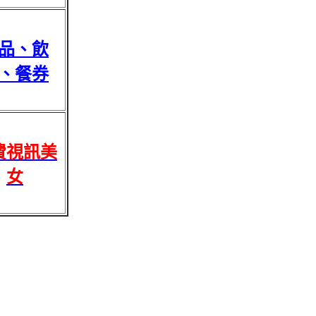
品、飲
、餐券
費視訊美
女