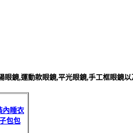
眼鏡,運動款眼鏡,平光眼鏡,手工框眼鏡
裝內睡衣
子包包