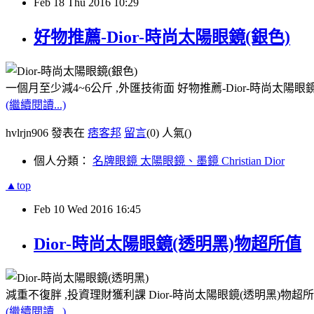
Feb
18
Thu
2016
10:29
好物推薦-Dior-時尚太陽眼鏡(銀色)
一個月至少減4~6公斤 ,外匯技術面 好物推薦-Dior-時尚太陽眼
(繼續閱讀...)
hvlrjn906 發表在
痞客邦
留言
(0)
人氣(
)
個人分類：
名牌眼鏡 太陽眼鏡、墨鏡 Christian Dior
▲top
Feb
10
Wed
2016
16:45
Dior-時尚太陽眼鏡(透明黑)物超所值
減重不復胖 ,投資理財獲利課 Dior-時尚太陽眼鏡(透明黑)物超
(繼續閱讀...)