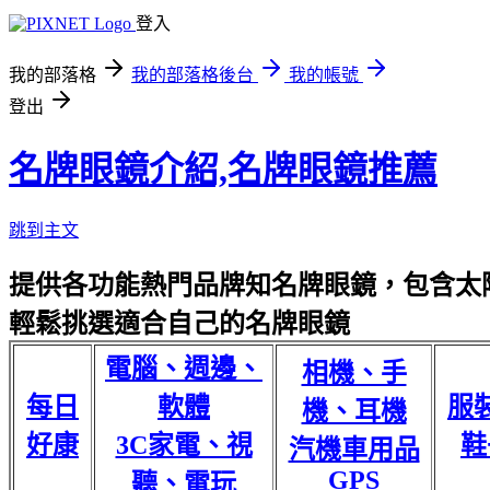
登入
我的部落格
我的部落格後台
我的帳號
登出
名牌眼鏡介紹,名牌眼鏡推薦
跳到主文
提供各功能熱門品牌知名牌眼鏡，包含太陽
輕鬆挑選適合自己的名牌眼鏡
電腦、週邊、
相機、手
每日
軟體
服
機、耳機
好康
3C家電、視
鞋
汽機車用品
GPS
聽、電玩