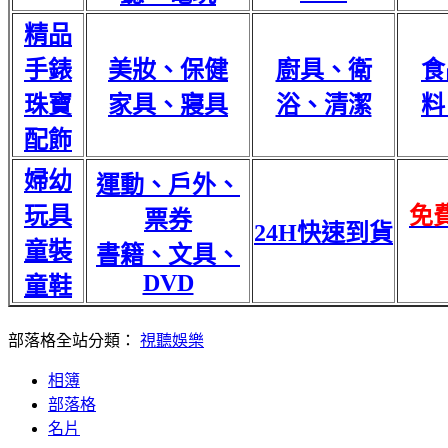
精品
手錶
美妝、保健
廚具、衛
食
珠寶
家具、寢具
浴、清潔
料
配飾
婦幼
運動、戶外、
玩具
免
票券
24H快速到貨
童裝
書籍、文具、
DVD
童鞋
部落格全站分類：
視聽娛樂
相簿
部落格
名片