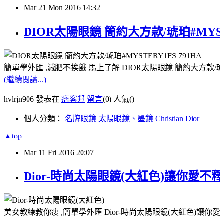
Mar
21
Mon
2016
14:32
DIOR太陽眼鏡 簡約大方款/琥珀#MYST
簡單學外匯 ,減肥不挨餓 馬上了解 DIOR太陽眼鏡 簡約大方款/琥珀
(繼續閱讀...)
hvlrjn906 發表在
痞客邦
留言
(0)
人氣(
)
個人分類：
名牌眼鏡 太陽眼鏡、墨鏡 Christian Dior
▲top
Mar
11
Fri
2016
20:07
Dior-時尚太陽眼鏡(大紅色)讓你愛不
美女教練教你瘦 ,簡單學外匯 Dior-時尚太陽眼鏡(大紅色)讓你