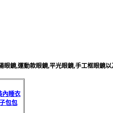
眼鏡,運動款眼鏡,平光眼鏡,手工框眼鏡
裝內睡衣
子包包