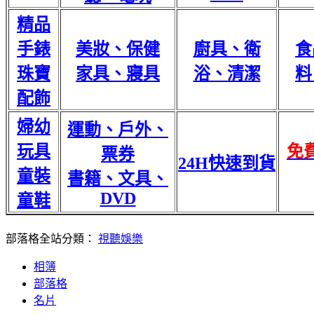
精品
手錶
美妝、保健
廚具、衛
食
珠寶
家具、寢具
浴、清潔
料
配飾
婦幼
運動、戶外、
玩具
免
票券
24H快速到貨
童裝
書籍、文具、
DVD
童鞋
部落格全站分類：
視聽娛樂
相簿
部落格
名片