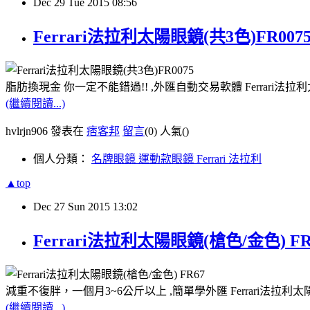
Dec
29
Tue
2015
08:56
Ferrari法拉利太陽眼鏡(共3色)FR0
脂肪換現金 你一定不能錯過!! ,外匯自動交易軟體 Ferrari法拉
(繼續閱讀...)
hvlrjn906 發表在
痞客邦
留言
(0)
人氣(
)
個人分類：
名牌眼鏡 運動款眼鏡 Ferrari 法拉利
▲top
Dec
27
Sun
2015
13:02
Ferrari法拉利太陽眼鏡(槍色/金色) 
減重不復胖，一個月3~6公斤以上 ,簡單學外匯 Ferrari法拉利太
(繼續閱讀...)