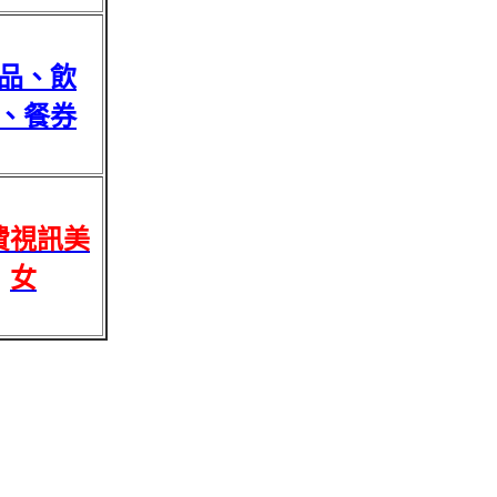
品、飲
、餐券
費視訊美
女