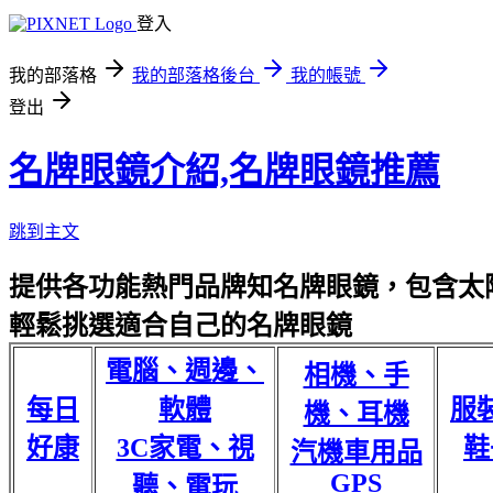
登入
我的部落格
我的部落格後台
我的帳號
登出
名牌眼鏡介紹,名牌眼鏡推薦
跳到主文
提供各功能熱門品牌知名牌眼鏡，包含太陽
輕鬆挑選適合自己的名牌眼鏡
電腦、週邊、
相機、手
每日
軟體
服
機、耳機
好康
3C家電、視
鞋
汽機車用品
GPS
聽、電玩