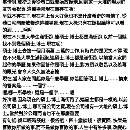
事情呀,放榜之後從巷口就開始放鞭炮,回到家一大堆的親朋好
友等著祝賀,這種場景現在還存在嗎?
早就不存在了,現在考上台大好像也不是什麼希奇的事情了, 從
巷口就開始放鞭炮這種場景,現在大概只有在媽祖繞境可以看
的到……..呵呵
現在不只是大學生滿街跑,連碩士.博士都是滿街跑,以前一個縣
找不到幾個碩士.博士,現在呢?
碩士.博士去搶一個月兩萬,三萬的工作,有時真的是哭笑不得 現
在不只是大學生滿街跑,連碩士.博士都是滿街跑,以前當人家問
起你的學歷,如果你回答你是碩士.博士,對方頭以敬畏以及羨幕
的眼光,會令人久久無法忘懷
現在,當人家在問起你是什麼學歷,你若回答碩士.博士…….換來
的答案是……. 一個字……
喔,哪一所學校? 還是一個字……..喔
好冷喔,因為現在的碩士.博士滿街跑了,連雇主都是一樣的,以前
公司碩士.博士,那可是公司之寶,現在公司裡有一大堆的碩士.博
士,,當然對於公司而言也不在那麼重要
有句話:說年輕時談錢，很俗氣，四十歲談錢，很實際, 快樂是
喜歡你所做的事,而不是做你喜歡的事.人生中有許多事,改變心