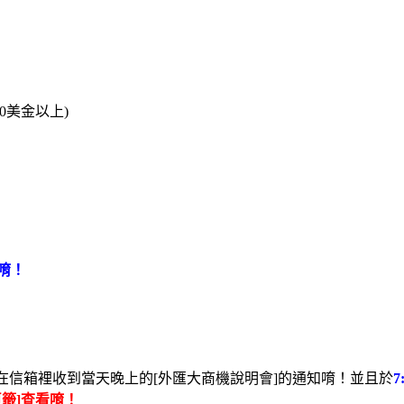
0美金以上)
唷！
在信箱裡收到當天晚上的[外匯大商機說明會]的通知唷！並且於
頁籤]查看唷！