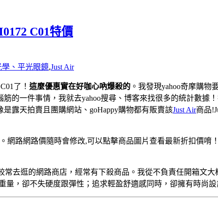
0172 C01特價
光學、平光眼鏡
,
Just Air
 C01了！
這麼優惠實在好咖心吶爆殺的
。我發現yahoo奇摩購物
筋的一件事情，我就去yahoo搜尋、博客來找很多的統計數據
露天拍賣且團購網站、goHappy購物都有販賣該
Just Air
商品!J
理的。網路網路價隨時會修改,可以點擊商品圖片查看最新折扣價唷
我比較常去逛的網路商店，經常有下殺商品。我從不負責任開箱文大
空氣的重量，卻不失硬度跟彈性；追求輕盈舒適感同時，卻擁有時尚