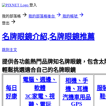
登入
我的部落格
我的部落格後台
我的帳號
登出
名牌眼鏡介紹,名牌眼鏡推薦
跳到主文
提供各功能熱門品牌知名牌眼鏡，包含太陽
輕鬆挑選適合自己的名牌眼鏡
電腦、週邊、
相機、手
每日
軟體
服
機、耳機
好康
3C家電、視
鞋
汽機車用品
GPS
聽、電玩