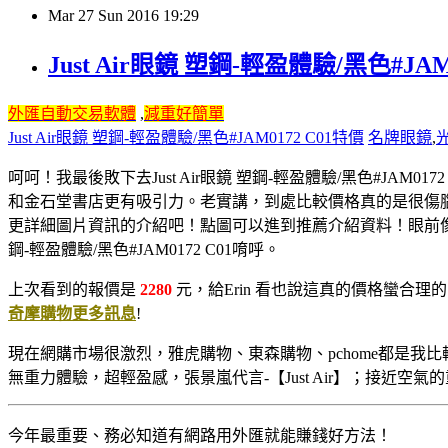
Mar
27
Sun
2016
19:29
Just Air眼鏡 塑鋼-輕盈體驗/黑色#JAM
外匯自動交易軟體
,
減重好簡單
Just Air眼鏡 塑鋼-輕盈體驗/黑色#JAM0172 C01特價
名牌眼鏡
,
呵呵！我最後敗下去Just Air眼鏡 塑鋼-輕盈體驗/黑色#JAM0172
和金石堂書店更有吸引力。老實講，到處比較價格真的是很傷腦
更詳細圖片資訊的介紹吧！點圖可以進到推薦介紹資料！眼前像是
鋼-輕盈體驗/黑色#JAM0172 C01唷呼。
上次看到的報價是
2280
元，給Erin 看也說這真的價格蠻合
奇摩購物更多訊息
!
現在網購市場很激烈，雅虎購物、東森購物、pchome都是
無重力體驗，超輕盈感，張景嵐代言-【Just Air】；接近
今年最重要、務必知​道有網路用外匯就能賺錢好方法！