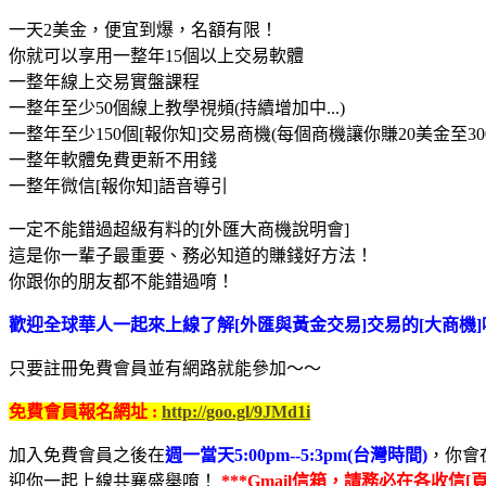
一天2美金，便宜到爆，名額有限！
你就可以享用一整年15個以上交易軟體
一整年線上交易實盤課程
一整年至少50個線上教學視頻(持續增加中...)
一整年至少150個[報你知]交易商機(每個商機讓你賺20美金至30
一整年軟體免費更新不用錢
一整年微信[報你知]語音導引
一定不能錯過超級有料的[外匯大商機說明會]
這是你一輩子最重要、務必知道的賺錢好方法！
你跟你的朋友都不能錯過唷！
歡迎全球華人一起來上線了解[外匯與黃金交易]交易的[大商機]
只要註冊免費會員並有網路就能參加～～
免費會員報名網址 :
http://goo.gl/9JMd1i
加入免費會員之後在
週一當天5:00pm--5:3pm(台灣時間)
，你會
迎你一起上線共襄盛舉唷！
***Gmail信箱，請務必在各收信[