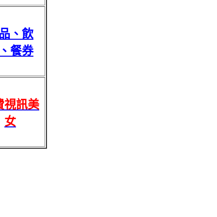
品、飲
、餐券
費視訊美
女