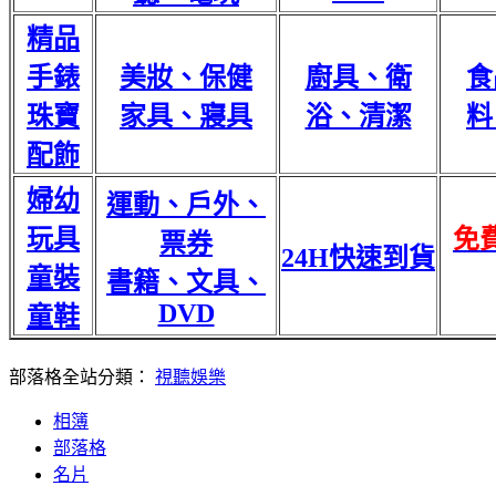
精品
手錶
美妝、保健
廚具、衛
食
珠寶
家具、寢具
浴、清潔
料
配飾
婦幼
運動、戶外、
玩具
免
票券
24H快速到貨
童裝
書籍、文具、
DVD
童鞋
部落格全站分類：
視聽娛樂
相簿
部落格
名片