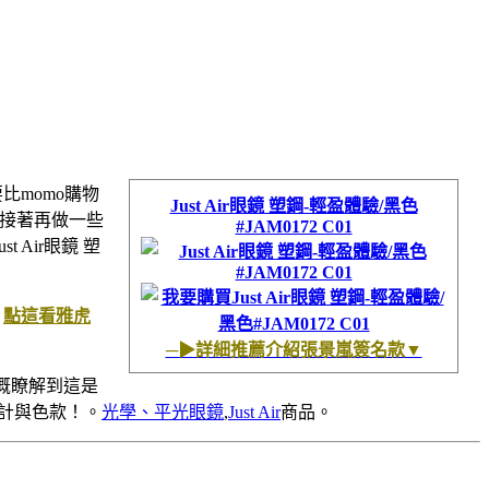
要比momo購物
Just Air眼鏡 塑鋼-輕盈體驗/黑色
！接著再做一些
#JAM0172 C01
ust Air眼鏡 塑
！
點這看雅虎
─▶詳細推薦介紹張景嵐簽名款▼
概瞭解到這是
設計與色款！。
光學、平光眼鏡
,
Just Air
商品。