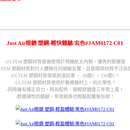
Just Air眼鏡 塑鋼-輕快體驗/玄色#JAM0172 C01
-ULTEM 塑鋼材質普遍使用於飛機航太內側，優秀的堅硬度
ULTEM 塑鋼材質對付人體無任何過敏反響，且是環保材質不汙染
-ULTEM 塑鋼材質很是耐溫抗寒， -30度C ，230度C！
-ULTEM 塑鋼材質使用於醫療器材上，抗化學性！
-同時擁有矯正目力，時尚配件，極輕舒適度三年夜上風！
-舒適彈性的鏡腳，年夜臉族也輕鬆配戴無包袱！