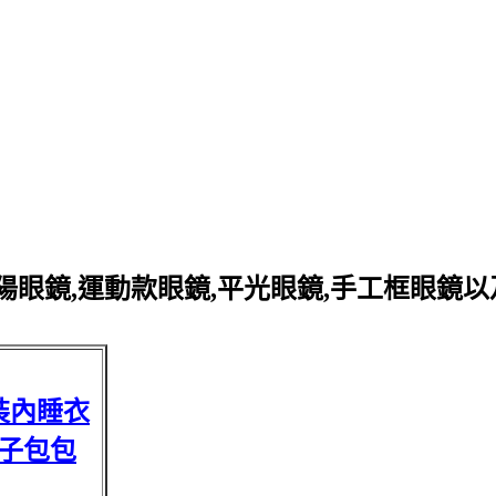
眼鏡,運動款眼鏡,平光眼鏡,手工框眼鏡
裝內睡衣
子包包