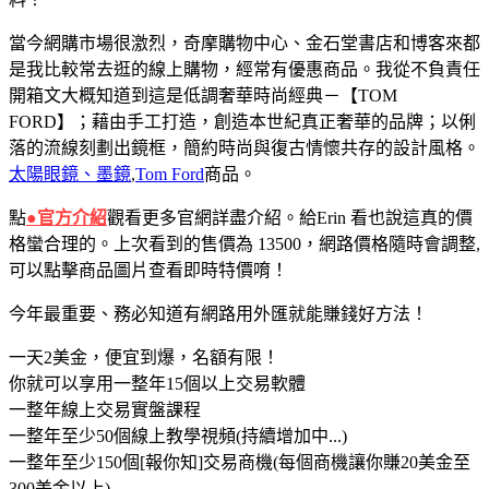
當今網購市場很激烈，奇摩購物中心、金石堂書店和博客來都
是我比較常去逛的線上購物，經常有優惠商品。我從不負責任
開箱文大概知道到這是低調奢華時尚經典－【TOM
FORD】；藉由手工打造，創造本世紀真正奢華的品牌；以俐
落的流線刻劃出鏡框，簡約時尚與復古情懷共存的設計風格。
太陽眼鏡、墨鏡
,
Tom Ford
商品。
點
●官方介紹
觀看更多官網詳盡介紹。給Erin 看也說這真的價
格蠻合理的。上次看到的售價為 13500，網路價格隨時會調整,
可以點擊商品圖片查看即時特價唷！
今年最重要、務必知​道有網路用外匯就能賺錢好方法！
一天2美金，便宜到爆，名額有限！
你就可以享用一整年15個以上交易軟體
一整年線上交易實盤課程
一整年至少50個線上教學視頻(持續增加中...)
一整年至少150個[報你知]交易商機(每個商機讓你賺20美金至
300美金以上)