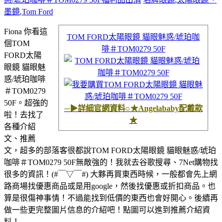
墨鏡
,
Tom Ford
Fiona 你看這
TOM FORD太陽眼鏡 貓眼魅惑/琥珀咖
個TOM
啡＃TOM0279 50F
FORD太陽
眼鏡 貓眼魅
惑/琥珀咖啡
＃TOM0279
50F。超強的
─▶詳細官網資料○★Angelababy配戴款
啦！
去找了
★
各種介紹
文、推薦
文，超多的部落客很都說TOM FORD太陽眼鏡 貓眼魅惑/琥珀
咖啡＃TOM0279 50F無敵強的！我就去谷歌搜尋、7Net購物找
很多的資訊！
(#￣▽￣#)
大夥再買東西時候，一般都會先上網
路商場找優惠商品或是用google，然後找優惠或折扣商品。也
算是很傷神事情！不過能找到低價的東西也會好開心。後續再
做一些更完整圖片信息的介紹吧！點圖可以進到推薦介紹資
料！