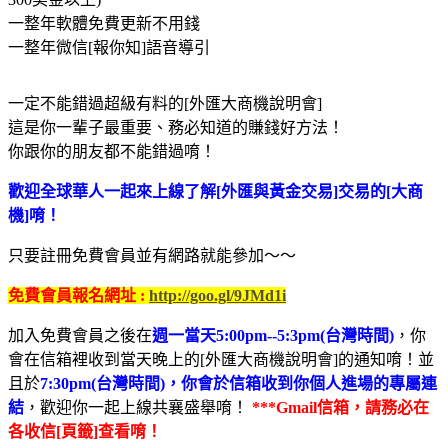
一整年軟體免費更新不用錢
一整年微信[報你知]語音導引
一定不能錯過超級有料的[外匯大商機說明會]
這是你一輩子最重要、務必知道的賺錢好方法！
你跟你的朋友都不能錯過唷！
歡迎全球華人一起來上線了解[外匯與黃金交易]交易的[大商
機]唷！
只要註冊免費會員並有網路就能參加～～
免費會員報名網址 :
http://goo.gl/9JMd1i
加入免費會員之後在
週一當天5:00pm--5:3pm(台灣時間)
，你
會在信箱裡收到當天晚上的[外匯大商機說明會]的通知唷！並
且於
7:30pm(台灣時間)，你會於信箱收到你個人進場的專屬連
結
，歡迎你一起上線共襄盛舉唷！
***Gmail信箱，請務必在
各收信[頁籤]查看唷！