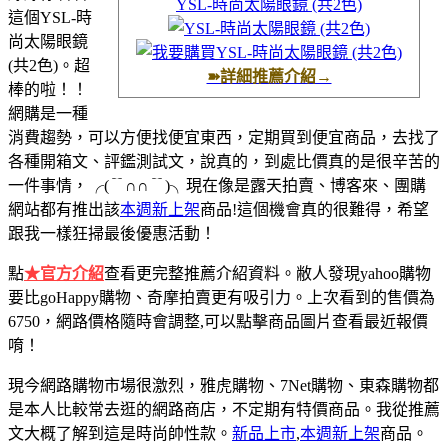
YSL-時尚太陽眼鏡 (共2色)
這個YSL-時
尚太陽眼鏡
(共2色)。超
➽詳細推薦介紹→
棒的啦！！
網購是一種
消費趨勢，可以方便找便宜東西，定期買到便宜商品，去找了
各種開箱文、評鑑測試文，說真的，到處比價真的是很辛苦的
一件事情，
╭(﹊∩∩﹊)╮
現在像是露天拍賣、博客來、團購
網站都有推出該
本週新上架
商品!這個機會真的很難得，希望
跟我一樣狂掃最後優惠活動！
點
★官方介紹
查看更完整推薦介紹資料。敝人發現yahoo購物
要比goHappy購物、奇摩拍賣更有吸引力。上次看到的售價為
6750，網路價格隨時會調整,可以點擊商品圖片查看最近報價
唷！
現今網路購物市場很激烈，雅虎購物、7Net購物、東森購物都
是本人比較常去逛的網路商店，不定期有特價商品。我從推薦
文大概了解到這是時尚帥性款。
新品上市
,
本週新上架
商品。