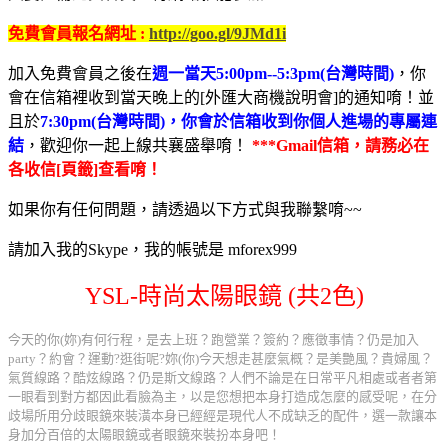
免費會員報名網址 :
http://goo.gl/9JMd1i
加入免費會員之後在
週一當天5:00pm--5:3pm(台灣時間)
，你
會在信箱裡收到當天晚上的[外匯大商機說明會]的通知唷！並
且於
7:30pm(台灣時間)，你會於信箱收到你個人進場的專屬連
結
，歡迎你一起上線共襄盛舉唷！
***Gmail信箱，請務必在
各收信[頁籤]查看唷！
如果你有任何問題，請透過以下方式與我聯繫唷~~
請加入我的Skype，我的帳號是 mforex999
YSL-時尚太陽眼鏡 (共2色)
今天的你(妳)有何行程，是去上班？跑營業？簽約？應徵事情？仍是加入
party？約會？運動?逛街呢?妳(你)今天想走甚麼氣概？是美艷風？貴婦風？
氣質線路？酷炫線路？仍是斯文線路？人們不論是在日常平凡相處或者者第
一眼看到對方都因此看臉為主，以是您想把本身打造成怎麼的感受呢，在分
歧場所用分歧眼鏡來裝潢本身已經經是現代人不成缺乏的配件，選一款讓本
身加分百倍的太陽眼鏡或者眼鏡來裝扮本身吧！